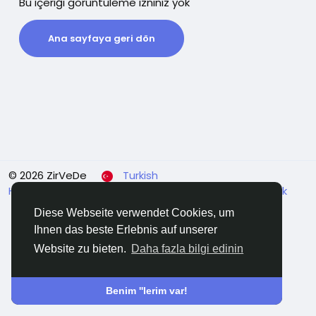
Bu içeriği görüntüleme izniniz yok
Ana sayfaya geri dön
© 2026 ZirVeDe
Turkish
Hakkında
Koşullar
Veri koruma
Bize ulaşın
Destek
Dizin
Diese Webseite verwendet Cookies, um
Ihnen das beste Erlebnis auf unserer
Website zu bieten.
Daha fazla bilgi edinin
Benim ''lerim var!