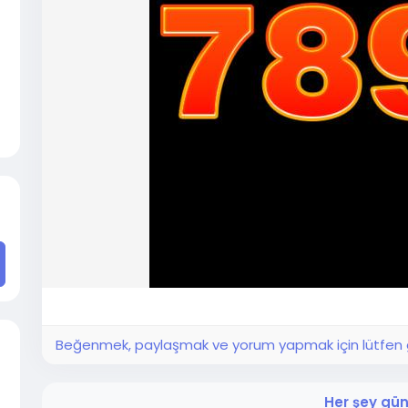
n
Beğenmek, paylaşmak ve yorum yapmak için lütfen gi
Her şey gün