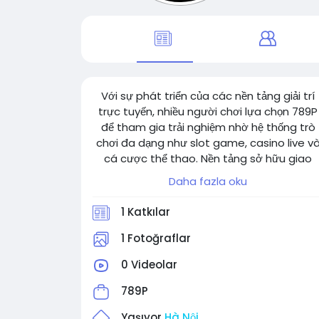
Với sự phát triển của các nền tảng giải trí
trực tuyến, nhiều người chơi lựa chọn 789P
để tham gia trải nghiệm nhờ hệ thống trò
chơi đa dạng như slot game, casino live v
cá cược thể thao. Nền tảng sở hữu giao
diện hiện đại cùng tốc độ truy cập ổn định,
Daha fazla oku
giúp người chơi dễ dàng tham gia và giải tr
mọi lúc mọi nơi.
1 Katkılar
Website: https://789p8.live/
1 Fotoğraflar
Địa chỉ: 52 Phan Huy Ích, Phường 12, Gò Vấp
0 Videolar
Thành phố Hồ Chí Minh, Việt Nam
Hotline: +84985624444
789P
Email: contact@789p8.live
Hashtags: #789P #NhaCai789P
Yaşıyor
Hà Nội