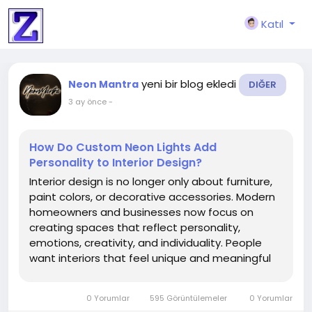
Katıl
yeni bir blog ekledi
Neon Mantra
DIĞER
3 ay önce
-
How Do Custom Neon Lights Add
Personality to Interior Design?
Interior design is no longer only about furniture,
paint colors, or decorative accessories. Modern
homeowners and businesses now focus on
creating spaces that reflect personality,
emotions, creativity, and individuality. People
want interiors that feel unique and meaningful
rather than generic or repetitive. One décor
trend that has become increasingly popular for
0 Yorumlar
595 Görüntülemeler
0 Yorumlar
achieving this...