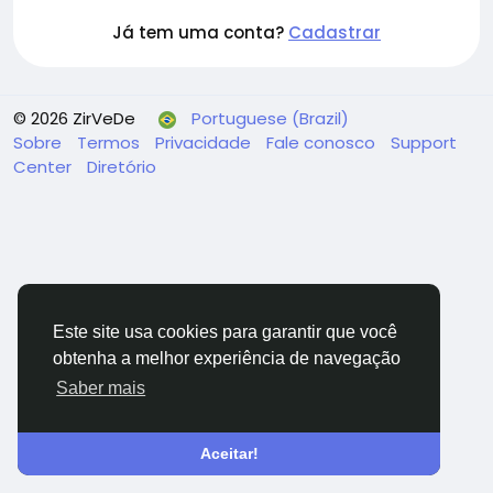
Já tem uma conta?
Cadastrar
© 2026 ZirVeDe
Portuguese (Brazil)
Sobre
Termos
Privacidade
Fale conosco
Support
Center
Diretório
Este site usa cookies para garantir que você
obtenha a melhor experiência de navegação
Saber mais
Aceitar!