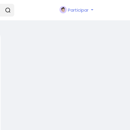
Participar