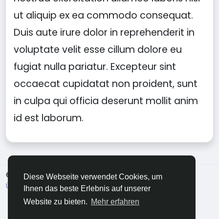
ut aliquip ex ea commodo consequat.
Duis aute irure dolor in reprehenderit in
voluptate velit esse cillum dolore eu
fugiat nulla pariatur. Excepteur sint
occaecat cupidatat non proident, sunt
in culpa qui officia deserunt mollit anim
id est laborum.
© 2026 ZirVeDe
Deutsch
Diese Webseite verwendet Cookies, um
Über
Bedingungen
Datenschutz
Kontaktiere uns
Ihnen das beste Erlebnis auf unserer
Mitte
Verzeichnis
Website zu bieten.
Mehr erfahren